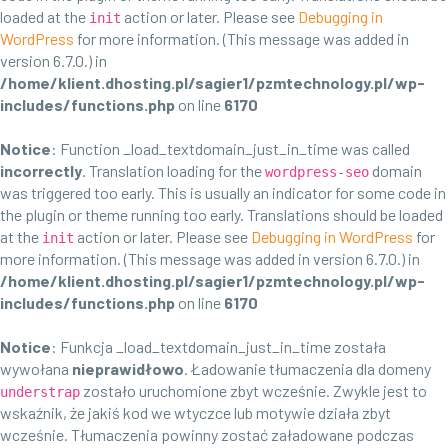
loaded at the
action or later. Please see
Debugging in
init
WordPress
for more information. (This message was added in
version 6.7.0.) in
/home/klient.dhosting.pl/sagier1/pzmtechnology.pl/wp-
includes/functions.php
on line
6170
Notice
: Function _load_textdomain_just_in_time was called
incorrectly
. Translation loading for the
domain
wordpress-seo
was triggered too early. This is usually an indicator for some code in
the plugin or theme running too early. Translations should be loaded
at the
action or later. Please see
Debugging in WordPress
for
init
more information. (This message was added in version 6.7.0.) in
/home/klient.dhosting.pl/sagier1/pzmtechnology.pl/wp-
includes/functions.php
on line
6170
Notice
: Funkcja _load_textdomain_just_in_time została
wywołana
nieprawidłowo
. Ładowanie tłumaczenia dla domeny
zostało uruchomione zbyt wcześnie. Zwykle jest to
understrap
wskaźnik, że jakiś kod we wtyczce lub motywie działa zbyt
wcześnie. Tłumaczenia powinny zostać załadowane podczas