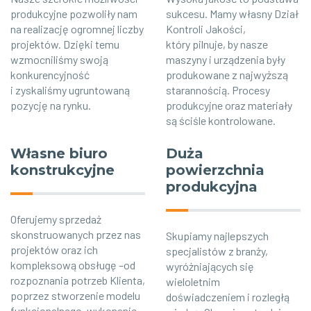
produkcyjne pozwoliły nam
sukcesu. Mamy własny Dział
na realizację ogromnej liczby
Kontroli Jakości,
projektów. Dzięki temu
który pilnuje, by nasze
wzmocniliśmy swoją
maszyny i urządzenia były
konkurencyjność
produkowane z najwyższą
i zyskaliśmy ugruntowaną
starannością. Procesy
pozycję na rynku.
produkcyjne oraz materiały
są ściśle kontrolowane.
Własne biuro
Duża
konstrukcyjne
powierzchnia
produkcyjna
Oferujemy sprzedaż
skonstruowanych przez nas
Skupiamy najlepszych
projektów oraz ich
specjalistów z branży,
kompleksową obsługę –od
wyróżniających się
rozpoznania potrzeb Klienta,
wieloletnim
poprzez stworzenie modelu
doświadczeniem i rozległą
funkcjonalnego, wykonanie