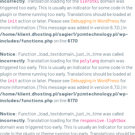
incorrectly
. Translation loading for the
domain was
sierotki
triggered too early. This is usually an indicator for some code in the
plugin or theme running too early. Translations should be loaded at
the
action or later. Please see
Debugging in WordPress
for
init
more information. (This message was added in version 6.7.0.) in
/home/klient.dhosting.pl/sagier1/pzmtechnology.pl/wp-
includes/functions.php
on line
6170
Notice
: Function _load_textdomain_just_in_time was called
incorrectly
. Translation loading for the
domain was
polylang
triggered too early. This is usually an indicator for some code in the
plugin or theme running too early. Translations should be loaded at
the
action or later. Please see
Debugging in WordPress
for
init
more information. (This message was added in version 6.7.0.) in
/home/klient.dhosting.pl/sagier1/pzmtechnology.pl/wp-
includes/functions.php
on line
6170
Notice
: Function _load_textdomain_just_in_time was called
incorrectly
. Translation loading for the
responsive-lightbox
domain was triggered too early. This is usually an indicator for some
code in the plugin or theme running too early. Translations should be