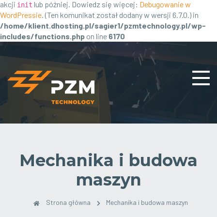
akcji
lub później. Dowiedz się więcej:
Debugowanie w
init
WordPressie
. (Ten komunikat został dodany w wersji 6.7.0.) in
/home/klient.dhosting.pl/sagier1/pzmtechnology.pl/wp-
includes/functions.php
on line
6170
Mechanika i budowa
maszyn
Strona główna
Mechanika i budowa maszyn