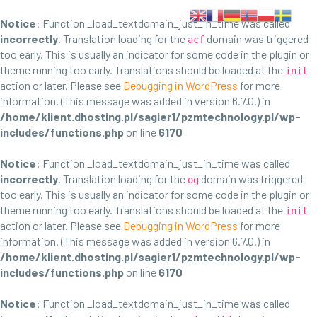
Notice
: Function _load_textdomain_just_in_time was called
incorrectly
. Translation loading for the
domain was triggered
acf
too early. This is usually an indicator for some code in the plugin or
theme running too early. Translations should be loaded at the
init
action or later. Please see
Debugging in WordPress
for more
information. (This message was added in version 6.7.0.) in
/home/klient.dhosting.pl/sagier1/pzmtechnology.pl/wp-
includes/functions.php
on line
6170
Notice
: Function _load_textdomain_just_in_time was called
incorrectly
. Translation loading for the
domain was triggered
og
too early. This is usually an indicator for some code in the plugin or
theme running too early. Translations should be loaded at the
init
action or later. Please see
Debugging in WordPress
for more
information. (This message was added in version 6.7.0.) in
/home/klient.dhosting.pl/sagier1/pzmtechnology.pl/wp-
includes/functions.php
on line
6170
Notice
: Function _load_textdomain_just_in_time was called